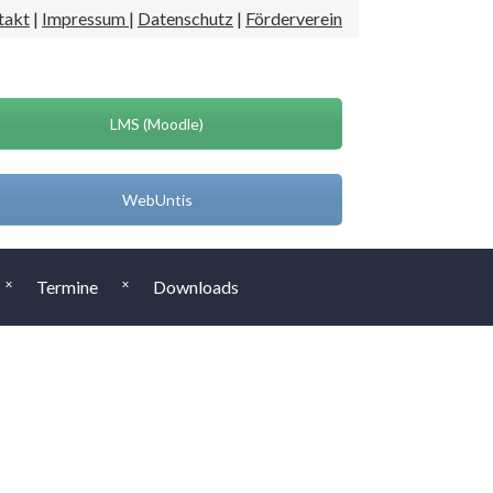
takt
|
Impressum
|
Datenschutz
|
Förderverein
LMS (Moodle)
WebUntis
Termine
Downloads