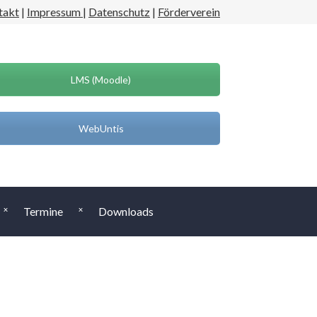
takt
|
Impressum
|
Datenschutz
|
Förderverein
LMS (Moodle)
WebUntis
Termine
Downloads