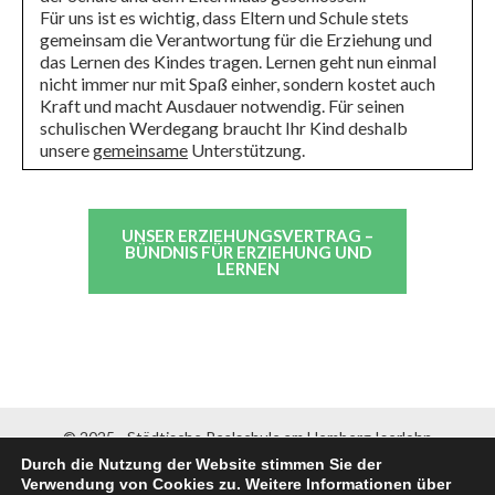
Für uns ist es wichtig, dass Eltern und Schule stets
gemeinsam die Verantwortung für die Erziehung und
das Lernen des Kindes tragen. Lernen geht nun einmal
nicht immer nur mit Spaß einher, sondern kostet auch
Kraft und macht Ausdauer notwendig. Für seinen
schulischen Werdegang braucht Ihr Kind deshalb
unsere
gemeinsame
Unterstützung.
UNSER ERZIEHUNGSVERTRAG –
BÜNDNIS FÜR ERZIEHUNG UND
LERNEN
© 2025 - Städtische Realschule am Hemberg Iserlohn
Durch die Nutzung der Website stimmen Sie der
Start
-
Aktuelles
-
Schulleitung
-
Unterrichtszeiten
-
Verwendung von Cookies zu. Weitere Informationen über
Berufsorientierung
-
Vertretungsplan
-
Termine
-
Kontakt
-